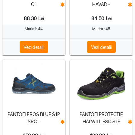
O1
HAVAD -
88.30
Lei
84.50
Lei
Marimi: 44
Marimi: 45
Vezi detalii
Vezi detalii
PANTOFI EROS BLUE S1P
PANTOFI PROTECTIE
SRC -
HALWILL ESD S1P