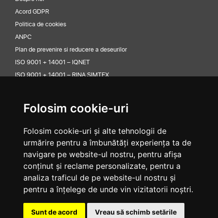
Acord GDPR
Politica de cookies
ANPC
Plan de prevenire si reducere a deseurilor
ISO 9001 + 14001 – IQNET
ISO 9001 + 14001 – RINA SIMTEX
CONTACT
Valtec Premium Lubricants
Folosim cookie-uri
Adresa: Sos Odaii 105-107 Sector 1 Bucuresti
Folosim cookie-uri și alte tehnologii de
Telefon: +40 21 352 38 32
urmărire pentru a îmbunătăți experiența ta de
Email: office@valtec.ro
navigare pe website-ul nostru, pentru afișa
conținut și reclame personalizate, pentru a
ABONARE LA NOUTATI
analiza traficul de pe website-ul nostru și
Abonare
pentru a înțelege de unde vin vizitatorii noștri.
Sunt de acord cu
termenii si conditiile
Sunt de acord
Vreau să schimb setările