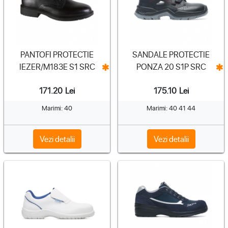
PANTOFI PROTECTIE
SANDALE PROTECTIE
IEZER/M183E S1 SRC
PONZA 20 S1P SRC
171.20
Lei
175.10
Lei
Marimi: 40
Marimi: 40 41 44
Vezi detalii
Vezi detalii