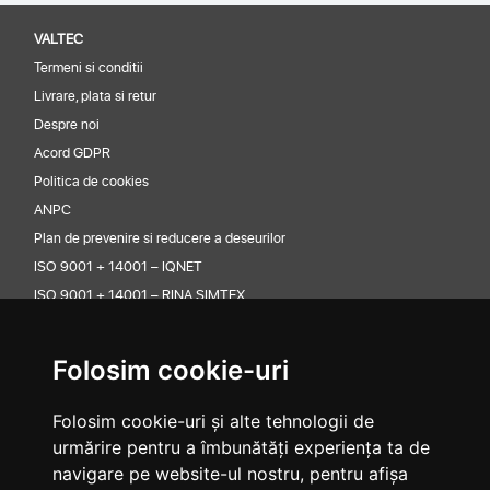
VALTEC
Termeni si conditii
Livrare, plata si retur
Despre noi
Acord GDPR
Politica de cookies
ANPC
Plan de prevenire si reducere a deseurilor
ISO 9001 + 14001 – IQNET
ISO 9001 + 14001 – RINA SIMTEX
CONTACT
Valtec Premium Lubricants
Folosim cookie-uri
Adresa: Sos Odaii 105-107 Sector 1 Bucuresti
Folosim cookie-uri și alte tehnologii de
Telefon: +40 21 352 38 32
urmărire pentru a îmbunătăți experiența ta de
Email: office@valtec.ro
navigare pe website-ul nostru, pentru afișa